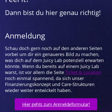
Konflikt - that's queer! Als Weigerung
eine feste Form anzunehmen (Jagose).
Dann bist du hier genau richtig!
Queering schafft dynamische
Verhältnisse zur Norm. Können wir
Uneindeutigkeit begehren? (Antke A.
Engel and Filmfetch)
Anmeldung
Schau doch gern noch auf den anderen Seiten
vorbei um dir ein genaueres Bild zu machen,
was dich auf dem Juicy Lab potenziell erwarten
könnte. Wenn du bereits auf einem Juicy Lab
warst, ist vor allem die Seite
Ticket & Location
noch einmal spannend, da sich unser
Finanzierungskonzept und Care-Strukturen
wieder weiter entwickelt haben.
Hier gehts zum Anmeldeformular!