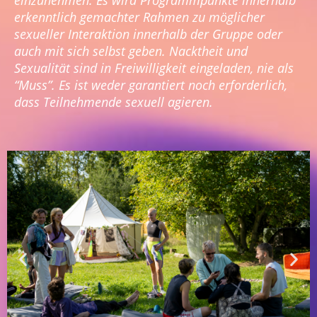
erkenntlich gemachter Rahmen zu möglicher
sexueller Interaktion innerhalb der Gruppe oder
auch mit sich selbst geben. Nacktheit und
Sexualität sind in Freiwilligkeit eingeladen, nie als
“Muss”. Es ist weder garantiert noch erforderlich,
dass Teilnehmende sexuell agieren.