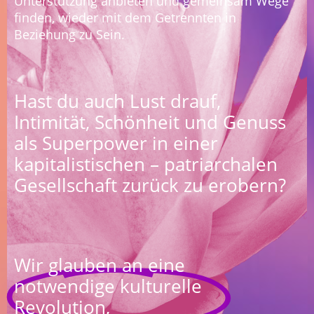
Unterstützung anbieten und gemeinsam Wege
finden, wieder mit dem Getrennten in
Beziehung zu Sein.
Hast du auch Lust drauf,
Intimität, Schönheit und Genuss
als Superpower in einer
kapitalistischen – patriarchalen
Gesellschaft zurück zu erobern?
Wir glauben an eine
notwendige kulturelle
Revolution,