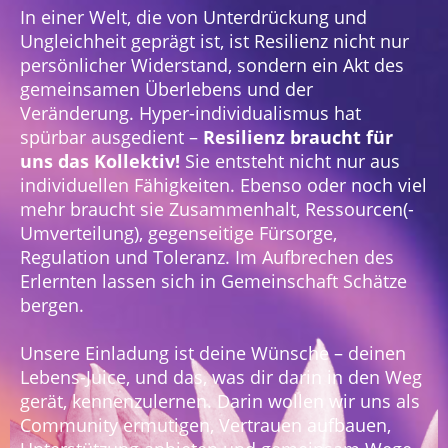
In einer Welt, die von Unterdrückung und
Ungleichheit geprägt ist, ist Resilienz nicht nur
persönlicher Widerstand, sondern ein Akt des
gemeinsamen Überlebens und der
Veränderung. Hyper-individualismus hat
spürbar ausgedient –
Resilienz braucht für
uns das Kollektiv!
Sie entsteht nicht nur aus
individuellen Fähigkeiten. Ebenso oder noch viel
mehr braucht sie Zusammenhalt, Ressourcen(-
Umverteilung), gegenseitige Fürsorge,
Regulation und Toleranz. Im Aufbrechen des
Erlernten lassen sich in Gemeinschaft Schätze
bergen.
Unsere Einladung ist deine Wünsche – deinen
Lebens-Juice, und das, was dir darin in den Weg
gerät, kennenzulernen. Darin wollen wir uns als
Community ermutigen, Vertrauen aufbauen,