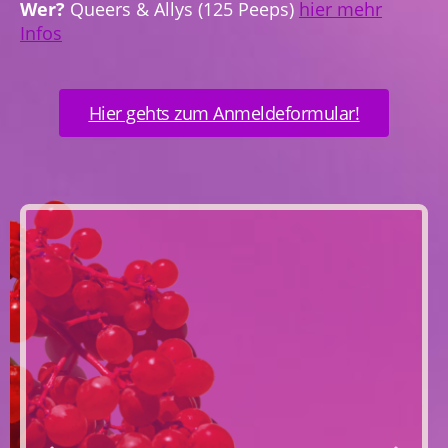
Wer?
Queers & Allys (125 Peeps)
hier mehr
Infos
Hier gehts zum Anmeldeformular!