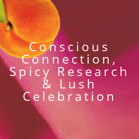
Conscious
Connection,
Spicy Research
& Lush
Celebration