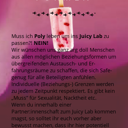
Muss ich
Poly
leben um ins
Juicy Lab
zu
passen?!
NEIN!
Wir wünschen uns ganz arg doll Menschen
aus allen möglichen Beziehungsformen um
übergreifenden Austausch- und Er-
fahrungsräume zu schaffen, die sich Safe-
genug für alle Beteiligten anfühlen.
Individuelle (Beziehungs-) Grenzen werden
zu jedem Zeitpunkt respektiert. Es gibt kein
„Muss“ für Sexualität, Nacktheit etc.
Wenn du innerhalb einer
Partner:innenschaft zum Juicy Lab kommen
magst, so solltet ihr euch vorher aber
bewusst machen, dass ihr hier potentiell