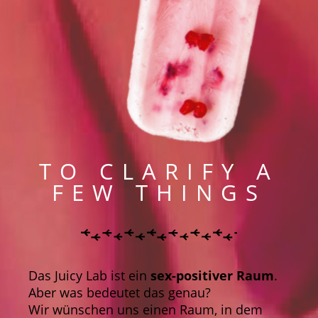
TO CLARIFY A
FEW THINGS
Das Juicy Lab ist ein
sex-positiver Raum
.
Aber was bedeutet das genau?
Wir wünschen uns einen Raum, in dem