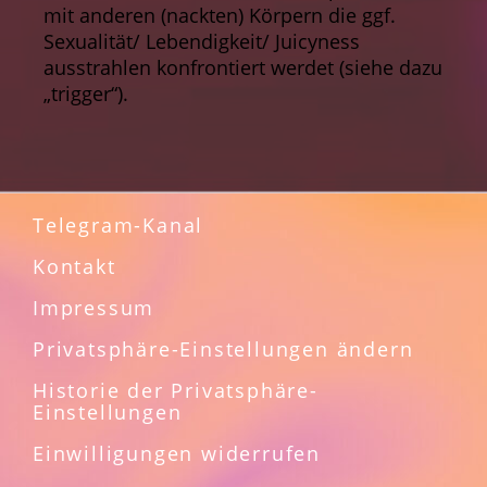
mit anderen (nackten) Körpern die ggf.
Sexualität/ Lebendigkeit/ Juicyness
ausstrahlen konfrontiert werdet (siehe dazu
„trigger“).
Telegram-Kanal
Kontakt
Impressum
Privatsphäre-Einstellungen ändern
Historie der Privatsphäre-
Einstellungen
Einwilligungen widerrufen