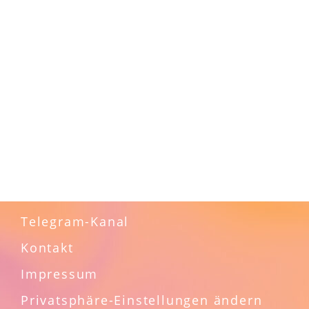
offenbart schon welch krassen Zugang zu
bestimmten Welten du hast.
Das ist ein Privileg, lasst es uns nutzen.
Die Welt braucht regulierte Nervensysteme,
Körper, die wissen, wie sich Lebendigkeit und
wirkliche Juicyness – Sinnlichkeit – Genuss –
Wahrhaftigkeit … anfühlt, Menschen , die sich
erinnern, die sich zeigen, trauen und einstehen
und verändern.
Telegram-Kanal
Kontakt
Impressum
Privatsphäre-Einstellungen ändern