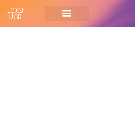
Landing Page
Einladung zum Juicy Lab – ConfiDance,
Slow Research & Lush Celebration
5 Tage mit ~100 Menschen rundum
Intimität & erfüllende Beziehungen
Lebensfreude & -lust
Konsens &
Kommunikation
Sexualität & Herz
Kunst & Performance
Liebe Freund:innen und Freundesfreund:innen,
liebe Menschen, die wir noch nicht kennen und
vielleicht bald kennenlernen,
Leben lieben und Liebe leben
Wie gelingt uns das eigentlich? Was brauche ich,